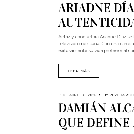
ARIADNE DÍA
AUTENTICID
Actriz y conductora Ariadne Díaz se
televisión mexicana. Con una carrera
exitosamente su vida profesional c
LEER MÁS
15 DE ABRIL DE 2026
BY
REVISTA ACT
DAMIÁN ALC
QUE DEFINE