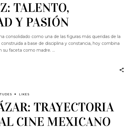
Z: TALENTO,
AD Y PASIÓN
 ha consolidado como una de las figuras más queridas de la
 construida a base de disciplina y constancia, hoy combina
on su faceta como madre.
ITUDES
LIKES
ÁZAR: TRAYECTORIA
 AL CINE MEXICANO