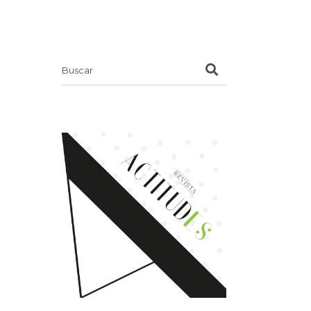
Search
for: