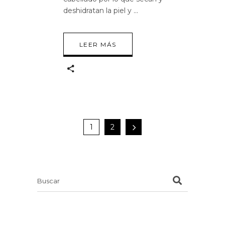
deshidratan la piel y
LEER MÁS
1
2
Search
for: