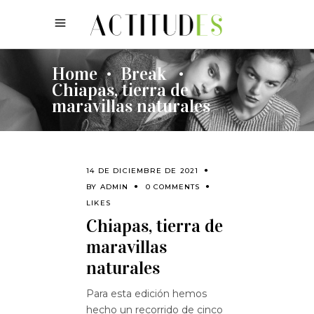
Home
Break
•
•
Chiapas, tierra de
maravillas naturales
14 DE DICIEMBRE DE 2021
BY
ADMIN
0 COMMENTS
LIKES
Chiapas, tierra de
maravillas
naturales
Para esta edición hemos
hecho un recorrido de cinco